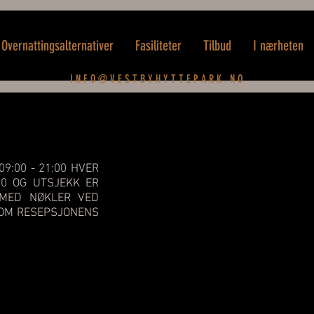
Overnattingsalternativer
Fasiliteter
Tilbud
I nærheten
I N F O @ V E S T B Y H Y T T E P A R K . N O
9:00 - 21:00 HVER
00 OG UTSJEKK ER
 MED NØKLER VED
NOM RESEPSJONENS